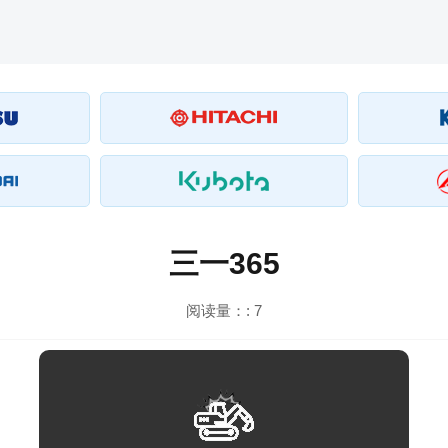
三一365
阅读量：:
7