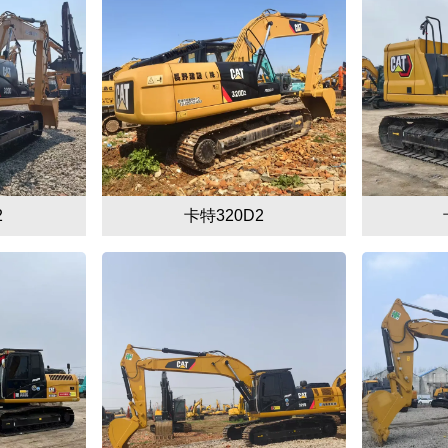
2
卡特320D2