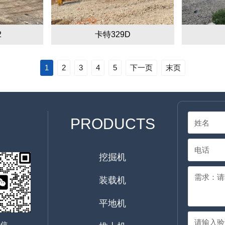
2
卡特329D
1
2
3
4
5
下一页
末页
PRODUCTS
挖掘机
装载机
平地机
微信