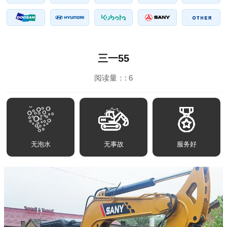
三一55
阅读量：:
6
无泡水
无事故
服务好