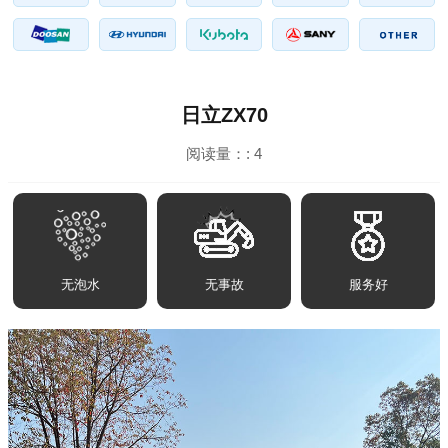
日立ZX70
阅读量：:
4
无泡水
无事故
服务好