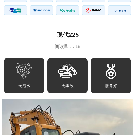
现代225
阅读量：:
18
无泡水
无事故
服务好