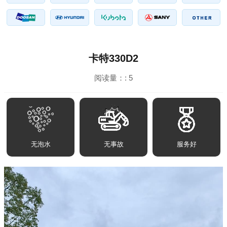
卡特330D2
阅读量：:
5
无泡水
无事故
服务好