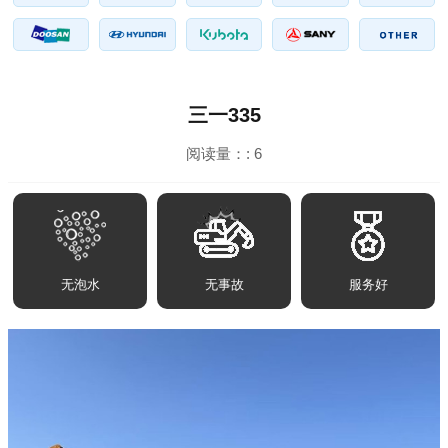
三一335
阅读量：:
6
无泡水
无事故
服务好