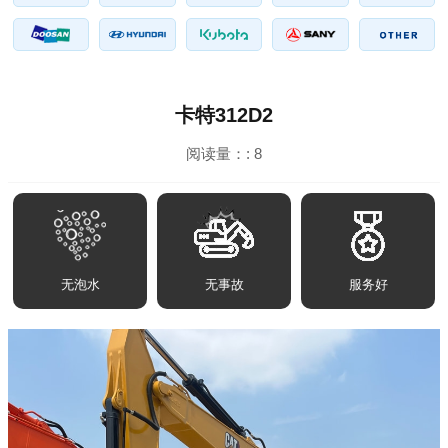
卡特312D2
阅读量：:
8
无泡水
无事故
服务好