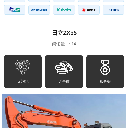
日立ZX55
阅读量：:
14
无泡水
无事故
服务好