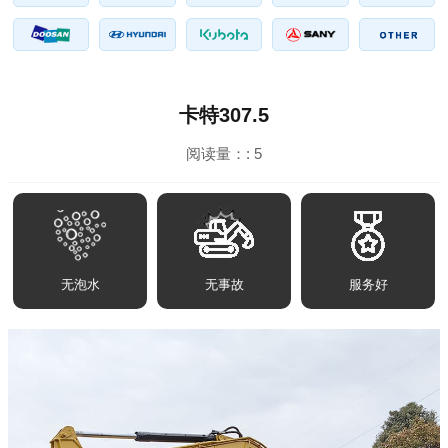
卡特307.5
阅读量：:
5
无泡水
无事故
服务好