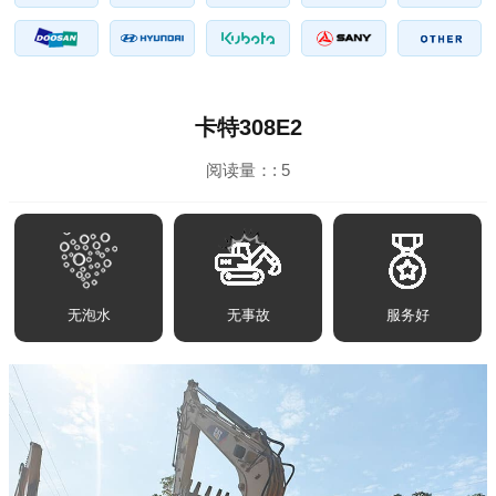
卡特308E2
阅读量：:
5
无泡水
无事故
服务好