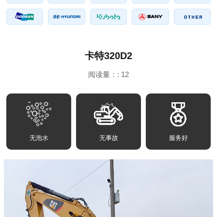
卡特320D2
阅读量：:
12
无泡水
无事故
服务好