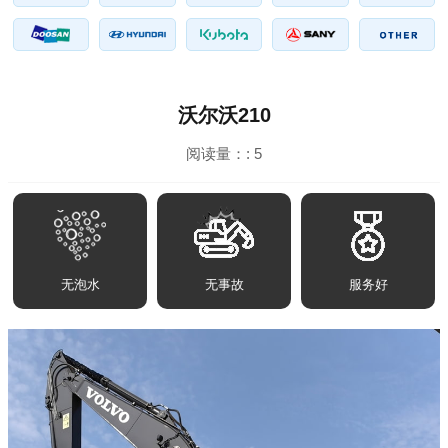
沃尔沃210
阅读量：:
5
无泡水
无事故
服务好