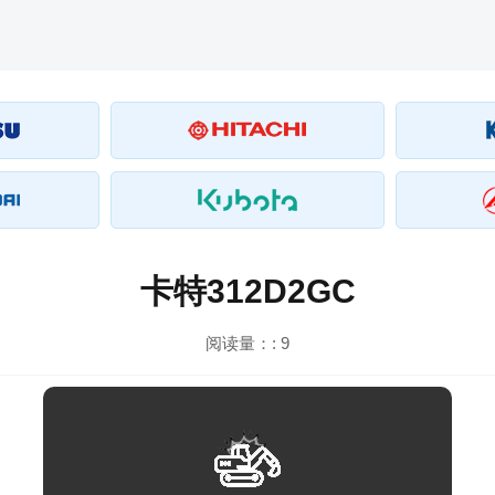
卡特312D2GC
阅读量：:
9