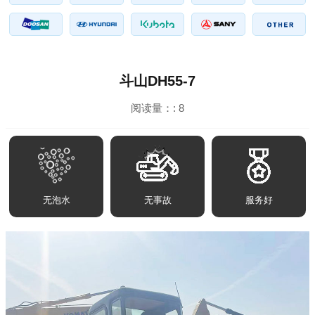
斗山DH55-7
阅读量：:
8
无泡水
无事故
服务好