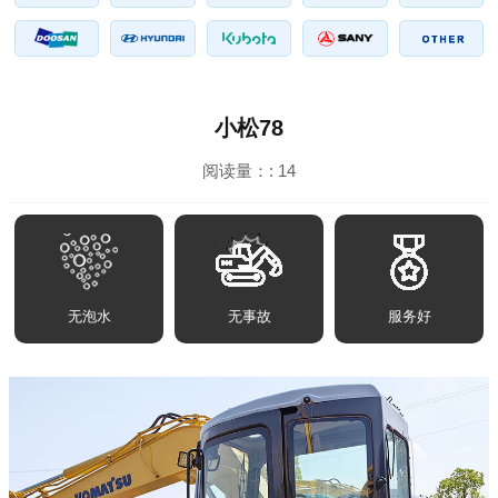
小松78
阅读量：:
14
无泡水
无事故
服务好