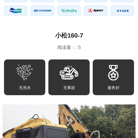
小松160-7
阅读量：:
5
无泡水
无事故
服务好