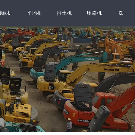
装载机
平地机
推土机
压路机