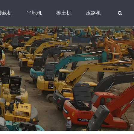
装载机
平地机
推土机
压路机