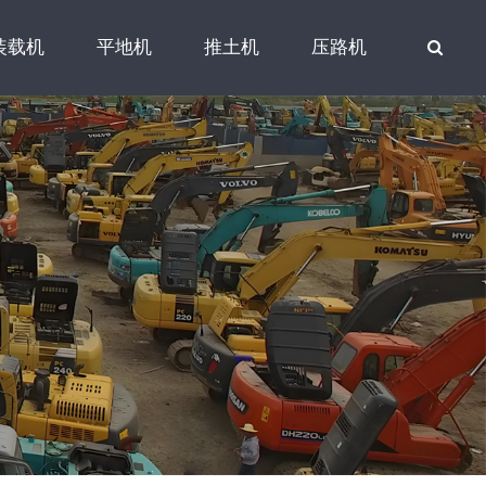
装载机
平地机
推土机
压路机