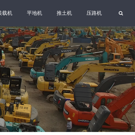
装载机
平地机
推土机
压路机